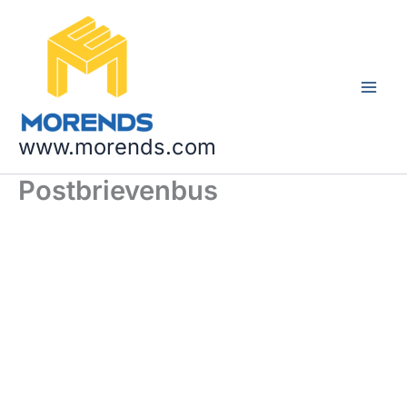
Ga
naar
de
inhoud
www.morends.com
Postbrievenbus